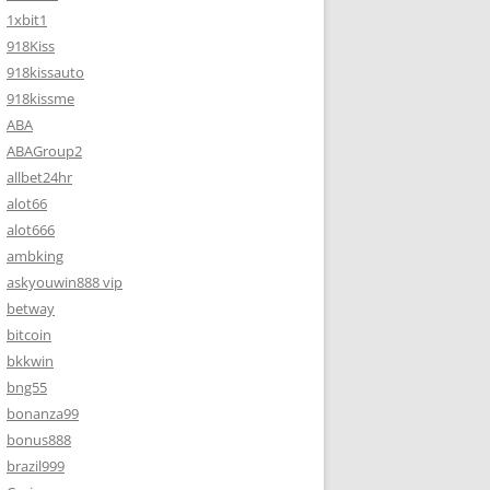
1xbit1
918Kiss
918kissauto
918kissme
ABA
ABAGroup2
allbet24hr
alot66
alot666
ambking
askyouwin888 vip
betway
bitcoin
bkkwin
bng55
bonanza99
bonus888
brazil999