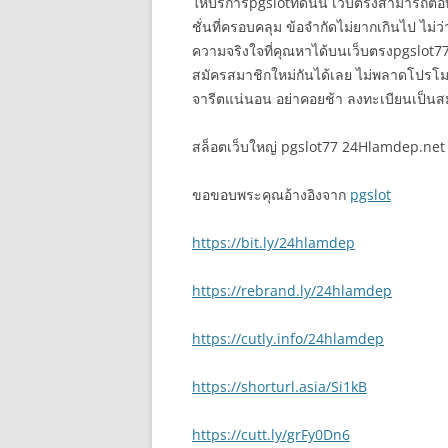
ให้บริการpgslotที่ดีนั้น เว็บตรงสามารถต
ชั่นที่ครอบคลุม ข้อจำกัดไม่ยากเกินไป ไม่
ความจริงใจที่คุณหาได้บนเว็บตรงpgslot77
สมัครสมาชิกใหม่กันได้เลย ไม่พลาดโปรโมชั
จารีตแน่นอน อย่าคอยช้า ลงทะเบียนเป็นส
สล็อตเว็บใหญ่ pgslot77 24Hlamdep.net 14
ขอขอบพระคุณอ้างอิงจาก
pgslot
https://bit.ly/24hlamdep
https://rebrand.ly/24hlamdep
https://cutly.info/24hlamdep
https://shorturl.asia/Si1kB
https://cutt.ly/grFy0Dn6