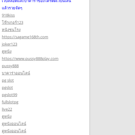
เว็บสล็อตและบาคาร่าของโครตดีเว็บนี้เล่น
แล้วรวยจัดๆ
918kiss
โจ๊กเกอร์123
หนังชนโรง
https://sagame168th.com
joker123
ดูหนัง
https://www.pussy888play.com
pussy888
บาคาร่าออนไลน์
pg slot
pgslot
pgslot99
fullslotpg
live22
ดูหนัง
ดูหนังออนไลน์
ดูหนังออนไลน์