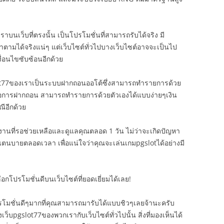
าบนเว็บที่ตรงนั้น เป็นโปรโมชั่นที่สามารถรับได้จริง มี
ำตามได้จริงแน่ๆ แต่เว็บไซต์ทั่วไปบางเว็บไซต์อาจจะเป็นไป
งื่อนไขซับซ้อนอีกด้วย
t77ของเราเป็นระบบฝากถอนออโต้ซึ่งสามารถทำรายการด้วย
เพื่อการฝากถอน สามารถทำรายการด้วยตัวเองได้แบบง่ายๆเงิน
ีอีกด้วย
านที่รอช่วยเหลือและดูแลคุณตลอด 1 วัน ไม่ว่าจะเกิดปัญหา
นบายตลอดเวลา เพื่อแน่ใจว่าคุณจะเล่นเกมpgslotได้อย่างมี
กโปรโมชั่นดีบนเว็บไซต์ที่ยอดเยี่ยมได้เลย!
โมชั่นดีๆมากที่คุณสามารถมารับได้แบบชิวๆเลยจ้านะครับ
เว็บpgslot77ของพวกเรากับเว็บไซต์ทั่วไปนั้น สิ่งที่มองเห็นได้