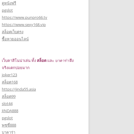
ดูหนังฟรี
pgslot
https://www.punpro66.tv
https://www.sexy168.vip
สล็อตเว็บตรง
ซื้อหวยออนไลน์
เว็บคาสิโนน่าเล่น ทั้ง
สล็อต
และ
บาคาร่า
ตึง
จริงแตกบ่อยมาก
joker123
สล็อต168
https://jinda55.asia
สล็อต99
slot44
JINDA888
pgslot
พุซซี่888
บาคาร่า