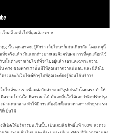
บเว็บสล็อตทั่วไปที่คุณต้องทราบ
g นั้น คุณอาจจะรู้สึกว่า เว็บไหนๆก็เช่นเดียวกัน โดยเหตุนี้
้อเท็จจริงแล้ว มันแตกต่างมากเลยจ้ะครับผม การที่คุณเลือกใช้
ด้รับนั้นต่างจากเว็บไซต์ทั่วๆไปอยู่แล้ว เอาแค่เฉพาะความ
ว็บ ตรง ของพวกเรานั้นมีให้คุณมากกว่าแน่นอน และนี่คือไม่
ตรงและก็เว็บไซต์ทั่วๆไปที่คุณจะต้องรู้ก่อนใช้บริการ
่เว็บไซต์ของเราเชื่อมต่อกับค่ายเกมPgslotหลักโดยตรง ทำให้
ีความโปร่งใส พิจารณาได้ มั่นอกมั่นใจได้เลยว่าผิดปรับปรุง
็บจะผ่านคนกลาง ทำให้มีการเสี่ยงอีกทั้งแนวทางการทำธุรกรรม
ก็เป็นได้
วงที่เปิดให้บริการบนเว็บนั้น เป็นเกมลิขสิทธิ์แท้ 100% ส่งตรง
ดภัย ระบบลื่นไหล และมีระบบระเบียบ RNG ที่มีมาตรฐานสูง