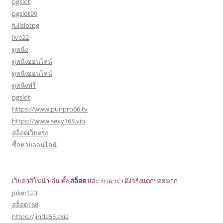
pgslot
pgslot99
fullslotpg
live22
ดูหนัง
ดูหนังออนไลน์
ดูหนังออนไลน์
ดูหนังฟรี
pgslot
https://www.punpro66.tv
https://www.sexy168.vip
สล็อตเว็บตรง
ซื้อหวยออนไลน์
เว็บคาสิโนน่าเล่น ทั้ง
สล็อต
และ
บาคาร่า
ตึงจริงแตกบ่อยมาก
joker123
สล็อต168
https://jinda55.asia