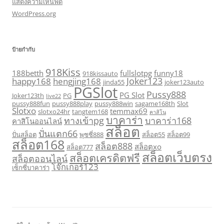
แสดงความเห็นฟีด
WordPress.org
ป้ายกำกับ
918Kiss
188betth
fullslotpg
funny18
918kissauto
Joker123
happy168
hengjing168
jinda55
joker123auto
PGSlot
Pussy888
PG Slot
Joker123th
PG
live22
pussy888fun
pussy888play
pussy888win
sagame168th
Slot
Slotxo
temmax69
slotxo24hr
tangtem168
คาสิโน
บาคาร่า
ทางเข้าpg
บาคาร่า168
คาสิโนออนไลน์
สล็อต
ปั่นแตก66
ปั่นสล็อต
พุซซี่888
สล็อต55
สล็อต99
สล็อต168
สล็อต888
สล็อตxo
สล็อต777
สล็อตเว็บตรง
สล็อตเครดิตฟรี
สล็อตออนไลน์
โจ๊กเกอร์123
เซ็กซี่บาคาร่า