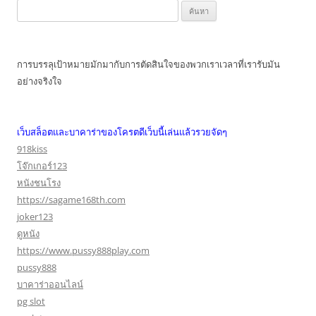
ค้นหา
สำหรับ:
การบรรลุเป้าหมายมักมากับการตัดสินใจของพวกเราเวลาที่เรารับมัน
อย่างจริงใจ
เว็บสล็อตและบาคาร่าของโครตดีเว็บนี้เล่นแล้วรวยจัดๆ
918kiss
โจ๊กเกอร์123
หนังชนโรง
https://sagame168th.com
joker123
ดูหนัง
https://www.pussy888play.com
pussy888
บาคาร่าออนไลน์
pg slot