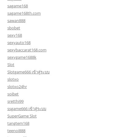
sagame168
sagame168th.com
sawan888
sbobet
sexy168
sexyauto168
sexybaccarat168.com
sexygame1688k
Slot
Slotgame666 เข้าสู่ระบบ
slotxo
slotxo24hr
soibet
sretthi99
ssgame666 เข้าสู่ระบบ
SuperGame Slot
tangtem168
teenoi888