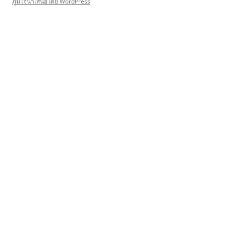
ภูมิใจนำเสนอโดย WordPress