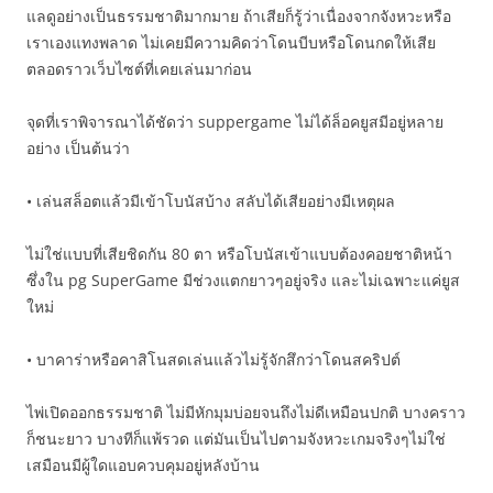
แลดูอย่างเป็นธรรมชาติมากมาย ถ้าเสียก็รู้ว่าเนื่องจากจังหวะหรือ
เราเองแทงพลาด ไม่เคยมีความคิดว่าโดนบีบหรือโดนกดให้เสีย
ตลอดราวเว็บไซต์ที่เคยเล่นมาก่อน
จุดที่เราพิจารณาได้ชัดว่า suppergame ไม่ได้ล็อคยูสมีอยู่หลาย
อย่าง เป็นต้นว่า
• เล่นสล็อตแล้วมีเข้าโบนัสบ้าง สลับได้เสียอย่างมีเหตุผล
ไม่ใช่แบบที่เสียชิดกัน 80 ตา หรือโบนัสเข้าแบบต้องคอยชาติหน้า
ซึ่งใน pg SuperGame มีช่วงแตกยาวๆอยู่จริง และไม่เฉพาะแค่ยูส
ใหม่
• บาคาร่าหรือคาสิโนสดเล่นแล้วไม่รู้จักสึกว่าโดนสคริปต์
ไพ่เปิดออกธรรมชาติ ไม่มีหักมุมบ่อยจนถึงไม่ดีเหมือนปกติ บางคราว
ก็ชนะยาว บางทีก็แพ้รวด แต่มันเป็นไปตามจังหวะเกมจริงๆไม่ใช่
เสมือนมีผู้ใดแอบควบคุมอยู่หลังบ้าน