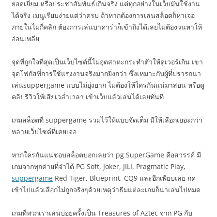
ยอดเยี่ยม หรือประชาสัมพันธ์เกินจริง แต่ทุกอย่างในเว็บมันใช้งาน
ได้จริง เมนูเรียบง่ายแต่ว่าครบ ถ้าหากต้องการเล่นสล็อตก็หาเจอ
ภายในไม่กี่คลิก ต้องการเล่นบาคาร่าก็เข้าถึงได้เลยไม่ต้องวนหาให้
อ่อนเพลีย
จุดที่ถูกใจที่สุดเป็นเว็บไซต์นี้ไม่อุตสาหะกระทำตัวให้ดูเวอร์เกิน เขา
จุดโฟกัสที่การใช้แรงงานจริงมากยิ่งกว่า ซึ่งเหมาะกับผู้ที่ปรารถนา
เล่นsuppergame แบบไม่ยุ่งยาก ไม่ต้องให้ใครกันแน่มาสอน หรือดู
คลิปรีวิวให้เสียเวล่ำเวลา เข้าเว็บแล้วเล่นได้เลยทันที
เกมสล็อตที่ suppergame รวมไว้ให้แบบจัดเต็ม มีให้เลือกเยอะกว่า
หลายเว็บไซต์ที่เคยเจอ
หากใครกันแน่ชอบสล็อตบอกเลยว่า pg SuperGame คือสวรรค์ มี
เกมจากทุกค่ายที่จำได้ PG Soft, Joker, JILI, Pragmatic Play,
suppergame
Red Tiger, Blueprint, CQ9 และอีกเพียบเลย กด
เข้าไปแล้วเลือกไม่ถูกจริงๆด้วยเหตุว่าธีมแต่ละเกมก็น่าเล่นไปหมด
เกมที่พวกเราเล่นบ่อยครั้งเป็น Treasures of Aztec จาก PG กับ