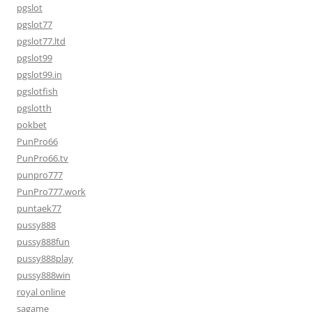
pgslot
pgslot77
pgslot77.ltd
pgslot99
pgslot99.in
pgslotfish
pgslotth
pokbet
PunPro66
PunPro66.tv
punpro777
PunPro777.work
puntaek77
pussy888
pussy888fun
pussy888play
pussy888win
royal online
sagame