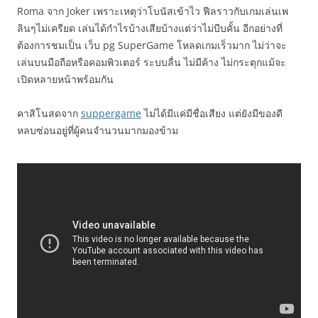
Roma จาก Joker เพราะเหตุว่าโบนัสเข้าไว ฟีลราวกับเกมเล่นเพ
ลินๆไม่เครียด เล่นได้กำไรบ้างเสียบ้างแต่ว่าไม่บีบคั้น อีกอย่างที่
ต้องการชมเป็น เว็บ pg SuperGame โหลดเกมเร็วมาก ไม่ว่าจะ
เล่นบนมือถือหรือคอมพิวเตอร์ ระบบลื่น ไม่มีค้าง ไม่กระตุกแม้จะ
เปิดหลายหน้าพร้อมกัน
คาสิโนสดจาก
suppergame
ไม่ได้มีแค่มีชื่อเสียง แต่ยังมีของดี
หลบซ่อนอยู่ที่ผู้คนจำนวนมากมองข้าม