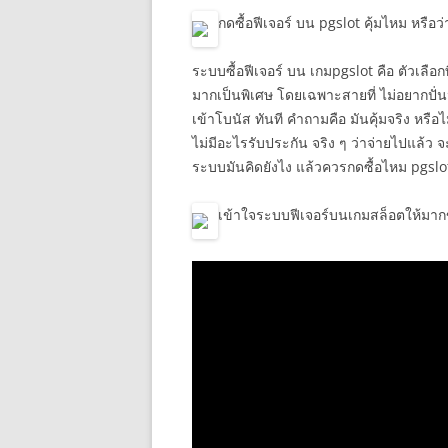
กดซื้อฟีเจอร์ บน pgslot คุ้มไหม หรือว
ระบบซื้อฟีเจอร์ บน เกมpgslot คือ ตัวเลือ
มากเป็นพิเศษ โดยเฉพาะสายที่ ไม่อยากปั่นนา
เข้าโบนัส ทันที คำถามคือ มันคุ้มจริง หรือ
ไม่มีอะไรรับประกัน จริง ๆ ว่าจ่ายไปแล้ว จะ
ระบบมันคิดยังไง แล้วควรกดซื้อไหม pgslo
เข้าใจระบบฟีเจอร์บนเกมสล็อตให้มากขึ