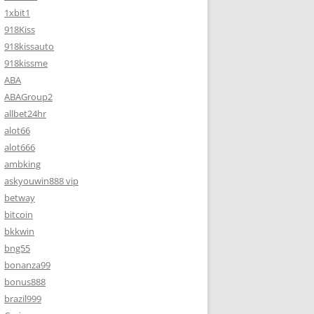
1xbit1
918Kiss
918kissauto
918kissme
ABA
ABAGroup2
allbet24hr
alot66
alot666
ambking
askyouwin888 vip
betway
bitcoin
bkkwin
bng55
bonanza99
bonus888
brazil999