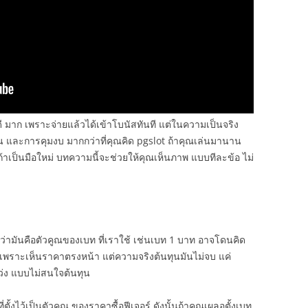
ูดี มาก เพราะจ่ายแล้วได้เข้าโบนัสทันที แต่ในความเป็นจริง
ล่น และการคุมงบ มากกว่าที่คุณคิด pgslot ถ้าคุณเล่นมานาน
ต่ถ้าเป็นมือใหม่ บทความนี้จะช่วยให้คุณเห็นภาพ แบบทีละข้อ ไม่
ว่ามันคือตัวคูณของเบท ที่เราใช้ เช่นเบท 1 บาท อาจโดนคิด
เพราะเห็นราคาตรงหน้า แต่ความจริงต้นทุนมันไม่จบ แค่
กว่ง แบบไม่สนใจต้นทุน
ั้งไว้เป็นตัวคูณ ของราคาซื้อฟีเจอร์ ดังนั้นถ้าคุณเผลอตั้งเบท