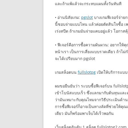
และถ้าแพ้แล้วจะกระทบแผนทั้งวันทันที
• อ่านนิสัยเกม:
pgslot
บางเกมฟีเจอร์จ่ายก
นี้ชอบจ่ายแบบไหน แล้วค่อยตัดสินใจซื้อ เ
เร่งสปีด ถ้าเกมมันจ่ายแคบอยู่แล้ว โอกาสคุ
• ฟีเจอร์คือการซื้อความผันผวน: อยากให้
หน้าเรา เป็นการเสี่ยงแบบรวดเดียว ถ้าไม่
จะได้เปรียบมาก pgslot
เกมสล็อตบน
fullslotpg
เปิดให้บริการแบบจ
ผมขอยืนยันว่า ระบบซื้อฟีเจอร์บน fullslot
เข้าโบนัสแบบเร็ว ซึ่งแลกมากับต้นทุนและความ
ว่ามันเหมาะกับคุณไหมจากวิธีประเมินด้าน
การซื้อฟีเจอร์ก็อาจเป็นทางลัดที่ช่วยให้คุ
เดียว มันก็พร้อมพาเจ็บได้เร็วพอกัน
เว็บสล็อตอันดับ 1 สล็อต fullslotpg2.co