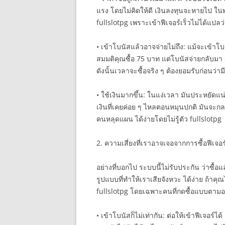
แรง โดยไม่คิดให้ดี เงินลงทุนจะหายไป ในพ
fullslotpg เพราะเข้าฟีเจอร์เร็วไม่ได้แปล
• เข้าโบนัสแล้วอาจจ่ายไม่ถึง: แม้จะเข้าโบน
สมมติคุณซื้อ 75 บาท แต่โบนัสจ่ายกลับมา 3
ดังนั้นเวลาจะซื้อจริง ๆ ต้องยอมรับก่อนว่าม
• ใช้เงินมากขึ้น: ในแง่เวลา มันประหยัดแ
เงินที่เคยค่อย ๆ ไหลตอนหมุนปกติ มันจะกลา
คนหลุดแผน ได้ง่ายโดยไม่รู้ตัว fullslotpg
2. ความเสี่ยงที่เราอาจเจอจากการซื้อฟีเจอร
อย่างที่บอกไป ระบบนี้ไม่รับประกัน ว่าซื้อแ
รูปแบบที่ทำให้เราเสียจังหวะ ได้ง่าย ถ้าคุณ
fullslotpg โดยเฉพาะคนที่กดซื้อแบบตาม
• เข้าโบนัสก็ไม่เท่ากัน: ต่อให้เข้าฟีเจอร์ไ