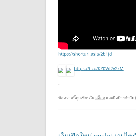
https://shorturl.asia/2b1Jd
https://t.co/KZ0Wl2v2xM
…
ข้อความนี้ถูกเขียนใน
สล็อต
และติดป้ายกำกับ
เว็บเปิดใหม่ pgslot เวปไซต