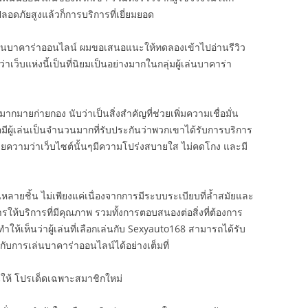
ลอดภัยสูงแล้วก็การบริการที่เยี่ยมยอด
เล่นบาคาร่าออนไลน์ ผมขอเสนอแนะให้ทดลองเข้าไปอ่านรีวิว
าเว็บแห่งนี้เป็นที่นิยมเป็นอย่างมากในกลุ่มผู้เล่นบาคาร่า
มากมายก่ายกอง นับว่าเป็นสิ่งสำคัญที่ช่วยเพิ่มความเชื่อมั่น
อมีผู้เล่นเป็นจำนวนมากที่รับประกันว่าพวกเขาได้รับการบริการ
ก็หมายความว่าเว็บไซต์นั้นๆมีความโปร่งสบายใส ไม่คดโกง และมี
นหลายชิ้น ไม่เพียงแค่เนื่องจากการมีระบบระเบียบที่ล้ำสมัยและ
ารให้บริการที่มีคุณภาพ รวมทั้งการตอบสนองต่อสิ่งที่ต้องการ
้ทำให้เห็นว่าผู้เล่นที่เลือกเล่นกับ Sexyauto168 สามารถได้รับ
ับการเล่นบาคาร่าออนไลน์ได้อย่างเต็มที่
ินให้ โปรเด็ดเฉพาะสมาชิกใหม่