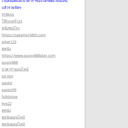
เว็บสล็อตและบาคาร่าของโครตดีเว็บนี้เล่น
แล้วรวยจัดๆ
918kiss
โจ๊กเกอร์123
หนังชนโรง
https://sagame168th.com
joker123
ดูหนัง
https://www.pussy888play.com
pussy888
บาคาร่าออนไลน์
pg slot
pgslot
pgslot99
fullslotpg
live22
ดูหนัง
ดูหนังออนไลน์
ดูหนังออนไลน์