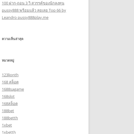
100 ฝาก-ถอน 3 วิ สวรรค์ของนักลงทุน
pussy888 พร้อมแล้ว ลุยเลย Top 66 by
Leandro pussy888play.me
ความเห็นล่าสุด
หมวดหมู่
123lionth
168 สล็อต
1688sagame
168slot
168สล็อต
188bet
188betth
1xbet
1xbetth