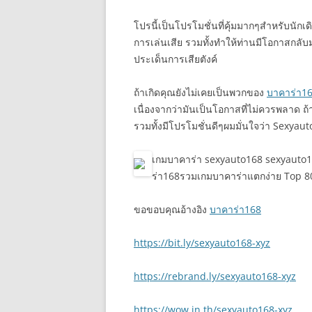
โปรนี้เป็นโปรโมชั่นที่คุ้มมากๆสำหรับนักเ
การเล่นเสีย รวมทั้งทำให้ท่านมีโอกาสกลับม
ประเด็นการเสียตังค์
ถ้าเกิดคุณยังไม่เคยเป็นพวกของ
บาคาร่า1
เนื่องจากว่ามันเป็นโอกาสที่ไม่ควรพลาด ถ
รวมทั้งมีโปรโมชั่นดีๆผมมั่นใจว่า Sexyau
เกมบาคาร่า sexyauto168 sexyauto1
ร่า168รวมเกมบาคาร่าแตกง่าย Top 8
ขอขอบคุณอ้างอิง
บาคาร่า168
https://bit.ly/sexyauto168-xyz
https://rebrand.ly/sexyauto168-xyz
https://wow.in.th/sexyauto168-xyz