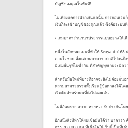
บัญชีของคุณในทันที!
ไม่เพียงแค่การฝากเงินแค่นั้น การถอนเงินก็ท
เงินก็จะเข้าบัญชีของคุณแล้ว ซึ่งคือระบบที
• เกมบาคาร่านานาประการแบบอย่างให้เลื
หนึ่งในลักษณะเด่นที่ทำให้ Sexyauto168 น
ตามใจชอบ ตั้งแต่เกมบาคาร่าปกติไปจนถึงบ
มีเกมอื่นๆที่ไม่ซ้ำกัน ที่สำคัญทุกเกมจะม
สำหรับมือใหม่ที่บางทีอาจจะยังไม่ค่อยมั่น
ความสามารถรวมทั้งเรียนรู้ข้อตกลงได้โดยไม่
เริ่มต้นสำหรับคนที่ยังไม่เคยเล่น
ไม่มีอันตราย สบาย หายห่วง รับประกันโดย
อีกหนึ่งสิ่งที่ทำให้ผมเชื่อมั่นได้ว่า บาคาร่
กว่า 200,000 คน ที่เชื่อใจให้เว็บนี้เป็นที