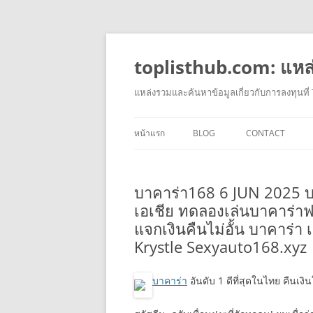
toplisthub.com: แหล่
แหล่งรวมและค้นหาข้อมูลเกี่ยวกับการลงทุนที่
หน้าแรก
BLOG
CONTACT
บาคาร่า168 6 JUN 2025 บ
เอเชีย ทดลองเล่นบาคาร่าฟรี
แจกเงินคืนไม่อั้น บาคาร่า เ
Krystle Sexyauto168.xyz
บาคาร่า
อันดับ 1 ดีที่สุดในไทย คืนเงิ