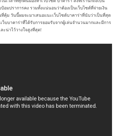
่าในเวลาที่ทุกคนมองหาเว็บไซต์ บาคาร่า สิ่งที่เรานึกถึงเป็น
อมปราการคง รวมทั้งแน่นอนว่าต้องเป็นเว็บไซต์ที่จ่ายเงิน
ี่คุ้ม วันนี้ผมจะมาเสนอแนะเว็บไซต์บาคาร่าที่นับว่าเป็นที่สุด
นเว็บบาคาร่าที่ได้รับการยอมรับจากผู้เล่นจำนวนมากและมีการ
และน่าไว้วางใจสูงที่สุด!