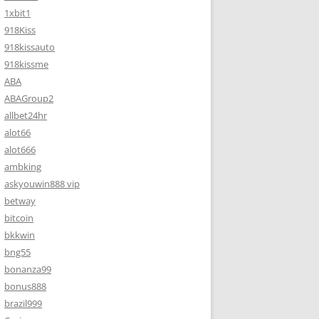
1xbit1
918Kiss
918kissauto
918kissme
ABA
ABAGroup2
allbet24hr
alot66
alot666
ambking
askyouwin888 vip
betway
bitcoin
bkkwin
bng55
bonanza99
bonus888
brazil999