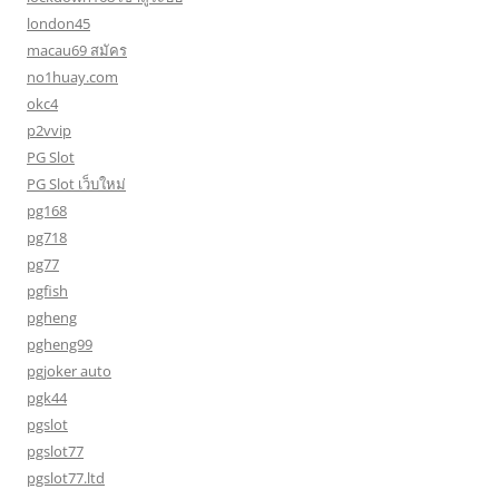
london45
macau69 สมัคร
no1huay.com
okc4
p2vvip
PG Slot
PG Slot เว็บใหม่
pg168
pg718
pg77
pgfish
pgheng
pgheng99
pgjoker auto
pgk44
pgslot
pgslot77
pgslot77.ltd