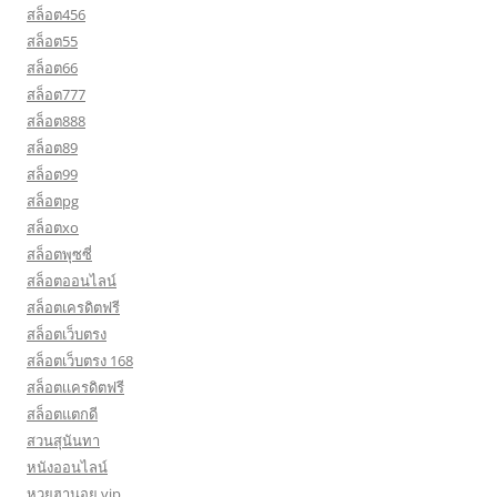
สล็อต456
สล็อต55
สล็อต66
สล็อต777
สล็อต888
สล็อต89
สล็อต99
สล็อตpg
สล็อตxo
สล็อตพุซซี่
สล็อตออนไลน์
สล็อตเครดิตฟรี
สล็อตเว็บตรง
สล็อตเว็บตรง 168
สล็อตเเครดิตฟรี
สล็อตแตกดี
สวนสุนันทา
หนังออนไลน์
หวยฮานอย vip