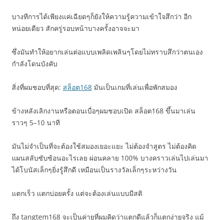
บางทีการได้เพียงแค่เฉียดๆก็ยังให้ความรู้ความเข้าใจสึกว่า อีก
หน่อยเดียว สักครู่รอบหน้าบางครั้งอาจจะมา
ซึ่งมันทำให้อยากเล่นต่อแบบเพลิดเพลินๆโดยไม่ทราบสึกว่าตนเอง
กำลังโดนบังคับ
สิ่งที่ผมชอบที่สุด:
สล็อต168
มันเป็นเกมที่เล่นเพื่อพักสมอง
ข้างหลังเลิกงานหรือตอนเบื่อๆผมชอบเปิด สล็อต168 ขึ้นมาเล่น
ราวๆ 5–10 นาที
มันไม่จำเป็นที่จะต้องใช้สมองเยอะแยะ ไม่ต้องจำสูตร ไม่ต้องคิด
แผนสลับซับซ้อนอะไรเลย ผ่อนคลาย 100% บางคราวเล่นไปเล่นมา
ได้โบนัสเล็กๆยิ่งรู้สึกดี เหมือนเป็นรางวัลเล็กๆระหว่างวัน
แตกเร็ว แตกบ่อยครั้ง แต่จะต้องเล่นแบบมีสติ
ถึง tangtem168 จะเป็นค่ายที่ผมคิดว่าแตกดีแล้วก็แตกง่ายจริง แม้