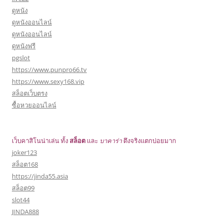
ดูหนัง
ดูหนังออนไลน์
ดูหนังออนไลน์
ดูหนังฟรี
pgslot
https://www.punpro66.tv
https://www.sexy168.vip
สล็อตเว็บตรง
ซื้อหวยออนไลน์
เว็บคาสิโนน่าเล่น ทั้ง
สล็อต
และ
บาคาร่า
ตึงจริงแตกบ่อยมาก
joker123
สล็อต168
https://jinda55.asia
สล็อต99
slot44
JINDA888