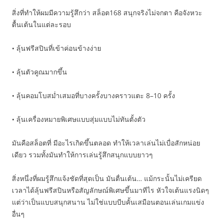
สิ่งที่ทำให้ผมมีความรู้สึกว่า สล็อต168 สนุกจริงไม่จกตา คือจังหวะ
ตื้นเต้นในแต่ละรอบ
• ลุ้นฟรีสปินที่เข้าค่อนข้างง่าย
• ลุ้นตัวคูณมากขึ้น
• ลุ้นคอมโบสม่ำเสมอที่บางครั้งบางคราวแตะ 8–10 ครั้ง
• ลุ้นเครื่องหมายพิเศษแบบสุ่มแบบไม่ทันตั้งตัว
มันคือสล็อตที่ มีอะไรเกิดขึ้นตลอด ทำให้เวลาเล่นไม่เบื่อสักหน่อย
เดียว รวมทั้งมันทำให้การเล่นรู้สึกสนุกแบบยาวๆ
สิ่งหนึ่งที่ผมรู้สึกแจ้งชัดที่สุดเป็น มันตื่นเต้น… แม้กระนั้นไม่เครียด
เวลาได้ลุ้นฟรีสปินหรือสัญลักษณ์พิเศษขึ้นมาทีไร หัวใจเต้นแรงนิดๆ
แต่ว่าเป็นแบบสนุกสนาน ไม่ใช่แบบบีบคั้นเสมือนตอนเล่นเกมแข่ง
อื่นๆ