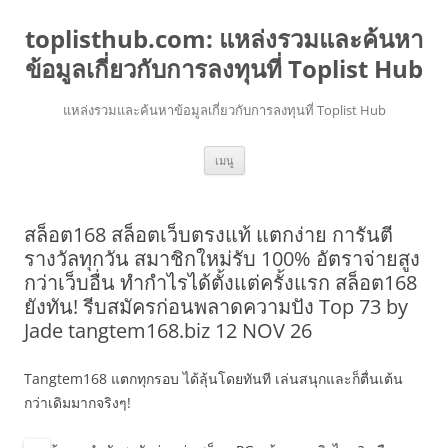
toplisthub.com: แหล่งรวมและค้นหา
ข้อมูลเกี่ยวกับการลงทุนที่ Toplist Hub
แหล่งรวมและค้นหาข้อมูลเกี่ยวกับการลงทุนที่ Toplist Hub
ข้าม
เมนู
ไป
ยัง
เนื้อหา
สล็อต168 สล็อตเว็บตรงแท้ แตกง่าย การันตี
รางวัลทุกวัน สมาชิกใหม่รับ 100% อัตราจ่ายสูง
กว่าเว็บอื่น ทำกำไรได้ตั้งแต่ครั้งแรก สล็อต168
ยังทัน! รีบสมัครก่อนพลาดความปัง Top 73 by
Jade tangtem168.biz 12 NOV 26
Tangtem168 แตกทุกรอบ ได้ลุ้นโดยทันที เล่นสนุกและก็ตื่นเต้น
กว่าเดิมมากจริงๆ!