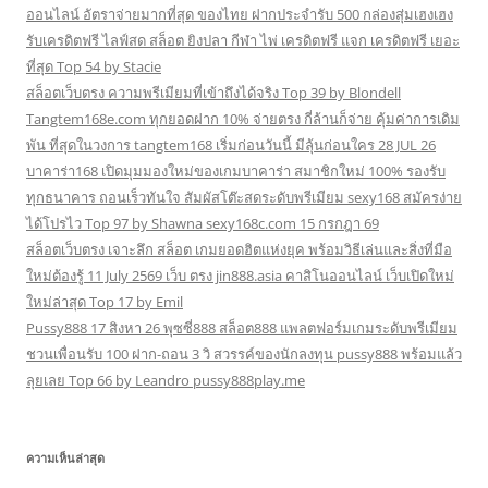
ออนไลน์ อัตราจ่ายมากที่สุด ของไทย ฝากประจำรับ 500 กล่องสุ่มเฮงเฮง
รับเครดิตฟรี ไลฟ์สด สล็อต ยิงปลา กีฬา ไพ่ เครดิตฟรี แจก เครดิตฟรี เยอะ
ที่สุด Top 54 by Stacie
สล็อตเว็บตรง ความพรีเมียมที่เข้าถึงได้จริง Top 39 by Blondell
Tangtem168e.com ทุกยอดฝาก 10% จ่ายตรง กี่ล้านก็จ่าย คุ้มค่าการเดิม
พัน ที่สุดในวงการ tangtem168 เริ่มก่อนวันนี้ มีลุ้นก่อนใคร 28 JUL 26
บาคาร่า168 เปิดมุมมองใหม่ของเกมบาคาร่า สมาชิกใหม่ 100% รองรับ
ทุกธนาคาร ถอนเร็วทันใจ สัมผัสโต๊ะสดระดับพรีเมียม sexy168 สมัครง่าย
ได้โปรไว Top 97 by Shawna sexy168c.com 15 กรกฎา 69
สล็อตเว็บตรง เจาะลึก สล็อต เกมยอดฮิตแห่งยุค พร้อมวิธีเล่นและสิ่งที่มือ
ใหม่ต้องรู้ 11 July 2569 เว็บ ตรง jin888.asia คาสิโนออนไลน์ เว็บเปิดใหม่
ใหม่ล่าสุด Top 17 by Emil
Pussy888 17 สิงหา 26 พุซซี่888 สล็อต888 แพลตฟอร์มเกมระดับพรีเมียม
ชวนเพื่อนรับ 100 ฝาก-ถอน 3 วิ สวรรค์ของนักลงทุน pussy888 พร้อมแล้ว
ลุยเลย Top 66 by Leandro pussy888play.me
ความเห็นล่าสุด