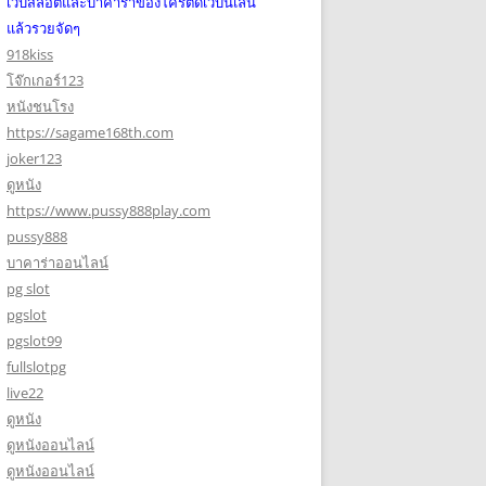
เว็บสล็อตและบาคาร่าของโครตดีเว็บนี้เล่น
แล้วรวยจัดๆ
918kiss
โจ๊กเกอร์123
หนังชนโรง
https://sagame168th.com
joker123
ดูหนัง
https://www.pussy888play.com
pussy888
บาคาร่าออนไลน์
pg slot
pgslot
pgslot99
fullslotpg
live22
ดูหนัง
ดูหนังออนไลน์
ดูหนังออนไลน์