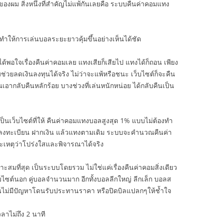
ผม สิ่งหนึ่งที่สำคัญไม่แพ้กันเลยคือ ระบบคืนค่าคอมแทง
่วยทำให้การเล่นบอลระยะยาวคุ้มขึ้นอย่างเห็นได้ชัด
ด้พอใจเรื่องคืนค่าคอมเลย แทงเสียก็เสียไป แทงได้ก็ถอน เพียง
มช่วยลดเงินลงทุนได้จริง ไม่ว่าจะแพ้หรือชนะ เว็บไซต์ก็จะคืน
อากลับคืนหลักร้อย บางช่วงที่เล่นหนักหน่อย ได้กลับคืนเป็น
เป็นเว็บไซต์ที่ให้ คืนค่าคอมแทงบอลสูงสุด 1% แบบไม่ต้องทำ
แค่ลงทะเบียน ฝากเงิน แล้วแทงตามเดิม ระบบจะคำนวณคืนค่า
ะเหตุว่าโปร่งใสและพิจารณาได้จริง
ะสมที่สุด เป็นระบบโดยรวม ไม่ใช่แค่เรื่องคืนค่าคอมสิ่งเดียว
็บไซต์นอก คู่บอลจำนวนมาก อีกทั้งบอลลีกใหญ่ ลีกเล็ก บอลส
ป็นไม่มีปัญหาโดนรับประทานราคา หรือปิดบิลแปลกๆให้ช้ำใจ
ลาไม่ถึง 2 นาที