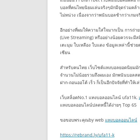
บอลที่คนไทยนิยมเล่นจริงๆมักมีจุดร่วมคล
ไม่หน่วง เนื่องจากว่าพนันบอลช้ากว่าเกมจร
อีกอย่างที่ผมให้ความใส่ใจมากเป็น การถ่า
(Live Streaming) หรืออย่างน้อยควรจะมีส
เตะมุม ใบเหลือง ใบแดง ข้อมูลเหล่านี้ช่วย
เซียน
สำหรับคนไทย เว็บไซต์แทงบอลยอดนิยมมักรอ
จำนวนไม่น้อยรวมถึงผมเอง มักพนันบอลส
ฝาก-ถอนออโต้ เร็ว ก็เป็นอีกปัจจัยที่ทำให้เ
เว็บสล็อตNo.1 แทงบอลออนไลน์ ufa11k.
แทงบอลออนไลน์ปลดหนี้ได้ง่ายๆ Top 65
ขอขอบพระคุณby web
แทงบอลออนไลน์
https://rebrand.ly/ufa11-k