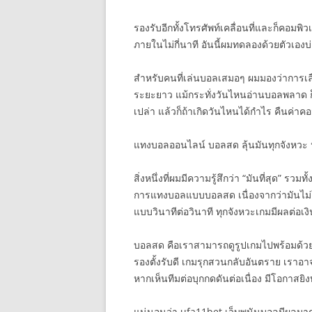
รองรับอีกทั้งโทรศัพท์เคลื่อนที่และก็คอมพ
ภายในไม่กี่นาที อันนี้ผมทดลองด้วยตัวเองบ่
สำหรับคนที่เล่นบอลเสมอๆ ผมมองว่าการเลื
ระยะยาว แม้กระทั่งวันไหนอ่านบอลพลาด ก็ย
เปล่า แล้วก็ถ้าเกิดวันไหนได้กำไร คืนค่าคอม
แทงบอลออนไลน์ บอลสด ลุ้นมันทุกจังหวะ 
สิ่งหนึ่งที่ผมมีความรู้สึกว่า “มันที่สุด” 
การแทงบอลแบบบอลสด เนื่องจากว่ามันไม่ใช่
แบบวินาทีต่อวินาที ทุกจังหวะเกมมีผลต่อ
บอลสด คือเราสามารถดูรูปเกมไปพร้อมด้วยก
รองตั้งรับดี เกมรุกสวนกลับอันตราย เราอา
หากเห็นทีมต่อบุกกดดันต่อเนื่อง มีโอกาสยิง
แน่นอนว่า ufa11bet เว็บพนันบอลมีผลมาก