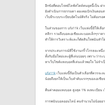
อีกข้อที่ตอบโจทย์ไลฟ์สไตล์คนยุคนี้เป็น ฝา
ยังดำเนินการธรรมดา ผมเคยเบิกเงินตอนสองน
เว็บมีระบบระเบียบอัตโนมัติจริง ไม่ต้องร
ในส่วนของการ ufa11k เว็บแห่งนี้มีให้เลือก
สลีกา รวมถึงบอลเอเชียและบอลเล็กๆราคาน้ำ
ทำให้การวิเคราะห์และก็ตัดสินใจพนันทำได้
จากประสบการณ์ที่ใช้งานกริ้วโกรธยะหนึ่ง 
ทั้งกับมือใหม่และผู้ที่เล่นบ่อยๆ เพราะว่าร
หาเว็บไซต์แทงบอลที่เล่นแล้วพอใจ ไม่จำเป็น
ufa11k
เว็บแห่งนี้ถือเป็นตัวเลือกที่ควรจ
น้อยถึงยกให้เป็นเว็บลำดับแรกๆของเอเชียจ
คืนค่าคอมแทงบอล สูงสุด 1% ลงทะเบียน เว็
การพนันบอลออนไลน์ คนจำนวนไม่น้อยอาจโฟก