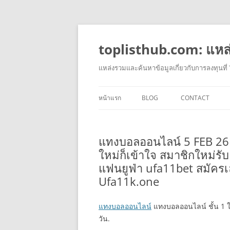
toplisthub.com: แหล่
แหล่งรวมและค้นหาข้อมูลเกี่ยวกับการลงทุนที่
หน้าแรก
BLOG
CONTACT
แทงบอลออนไลน์ 5 FEB 26 u
ใหม่ก็เข้าใจ สมาชิกใหม่รั
แฟนยูฟ่า ufa11bet สมัครเล
Ufa11k.one
แทงบอลออนไลน์
แทงบอลออนไลน์ ชั้น 1 ใ
วัน.