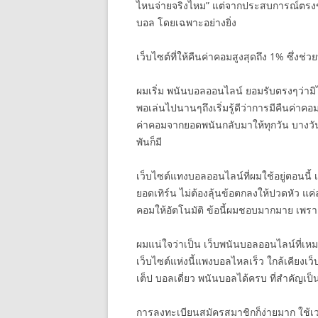
ไหนจ่ายจริงไหม” แต่จากประสบการณ์ตรงของ
บอล โดยเฉพาะอย่างยิ่ง
เว็บไซต์ที่ให้คืนค่าคอมสูงสุดถึง 1% ซึ่งช
ผมเริ่ม พนันบอลออนไลน์ ยอมรับตรงๆว่ามิไ
พอเล่นไปนานๆถึงเริ่มรู้ดีว่าการมีคืนค่าคอ
ค่าคอมจากยอดพนันกลับมาให้ทุกวัน บางวันเ
พันก็มี
เว็บไซต์แทงบอลออนไลน์ที่ผมใช้อยู่ตอนนี้ 
ยอดเทิร์น ไม่ต้องลุ้นข้อตกลงให้ปวดหัว 
คอมให้อัตโนมัติ ข้อนี้ผมชอบมากมาย เพรา
ผมแน่ใจว่าเป็น เว็บพนันบอลออนไลน์ที่เหมา
เว็บไซต์แห่งนี้แพงบอลไหลเร็ว ใกล้เคียงเว
เต็ป บอลเดี่ยว พนันบอลได้ครบ ที่สำคัญเ
การลงทะเบียนสมัครสมาชิกก็ง่ายมาก ใช้เว