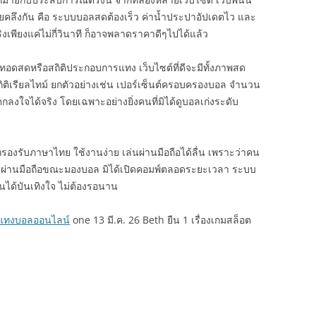
้ายคลึงกัน คือ ระบบบอลสดต้องเร็ว ค่าน้ำประปาอัปเดตไว และ
ิงเพียงแค่ไม่กี่วินาที ก็อาจพลาดราคาดีๆไปได้แล้ว
ยทอดสดหรือสถิติประกอบการแทง เว็บไซต์ที่ดีจะมีทั้งภาพสด
ถิติเรียลไทม์ ยกตัวอย่างเช่น เปอร์เซ็นต์ครอบครองบอล จำนวน
ตกลงใจได้จริง โดยเฉพาะอย่างยิ่งคนที่มิได้ดูบอลเก่งระดับ
งรับภาษาไทย ใช้งานง่าย เล่นผ่านมือถือได้ลื่น เพราะว่าคน
ดผ่านมือถือขณะมองบอล มิได้เปิดคอมพ์ตลอดระยะเวลา ระบบ
ล่นได้บันเทิงใจ ไม่ต้องรอนาน
แทงบอลออนไลน์
one 13 มี.ค. 26 Beth ยืน 1 เรื่องเกมสล็อต