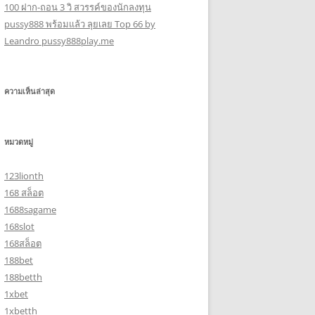
100 ฝาก-ถอน 3 วิ สวรรค์ของนักลงทุน
pussy888 พร้อมแล้ว ลุยเลย Top 66 by
Leandro pussy888play.me
ความเห็นล่าสุด
หมวดหมู่
123lionth
168 สล็อต
1688sagame
168slot
168สล็อต
188bet
188betth
1xbet
1xbetth