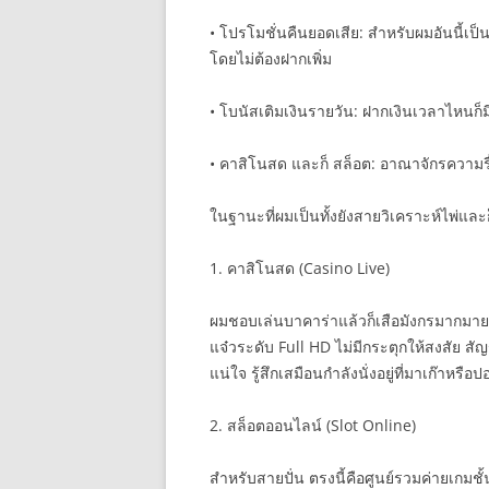
• โปรโมชั่นคืนยอดเสีย: สำหรับผมอันนี้เป็
โดยไม่ต้องฝากเพิ่ม
• โบนัสเติมเงินรายวัน: ฝากเงินเวลาไหนก
• คาสิโนสด และก็ สล็อต: อาณาจักรความรื
ในฐานะที่ผมเป็นทั้งยังสายวิเคราะห์ไพ่และ
1. คาสิโนสด (Casino Live)
ผมชอบเล่นบาคาร่าแล้วก็เสือมังกรมากมาย
แจ๋วระดับ Full HD ไม่มีกระตุกให้สงสัย 
แน่ใจ รู้สึกเสมือนกำลังนั่งอยู่ที่มาเก๊าหรือ
2. สล็อตออนไลน์ (Slot Online)
สำหรับสายปั่น ตรงนี้คือศูนย์รวมค่ายเกมชั