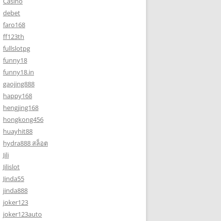
Casino
debet
faro168
ff123th
fullslotpg
funny18
funny18.in
gaojing888
happy168
hengjing168
hongkong456
huayhit88
hydra888 สล็อต
Jili
Jilislot
Jinda55
jinda888
joker123
joker123auto