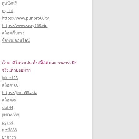
ดูหนังฟรี
pgslot
https://www.punpro66.tv
https://www.sexy168.vip
สล็อตเว็บตรง
ซื้อหวยออนไลน์
เว็บคาสิโนน่าเล่น ทั้ง
สล็อต
และ
บาคาร่า
ตึง
จริงแตกบ่อยมาก
joker123
สล็อต168
https://jinda55.asia
สล็อต99
slot44
JINDA888
pgslot
พุซซี่888
บาคาร่า