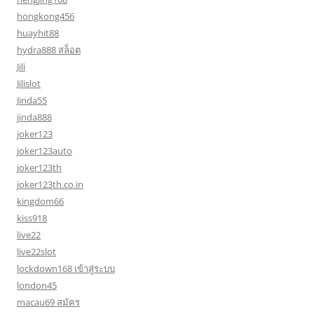
hongkong456
huayhit88
hydra888 สล็อต
Jili
Jilislot
Jinda55
jinda888
joker123
joker123auto
joker123th
joker123th.co.in
kingdom66
kiss918
live22
live22slot
lockdown168 เข้าสู่ระบบ
london45
macau69 สมัคร