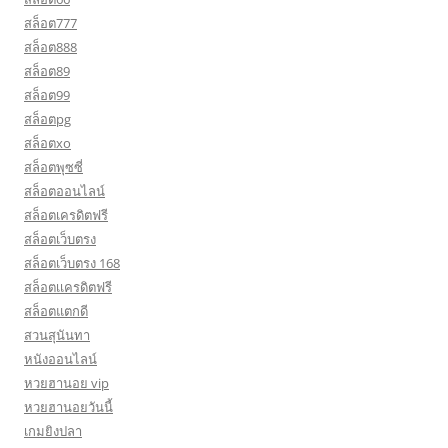
สล็อต777
สล็อต888
สล็อต89
สล็อต99
สล็อตpg
สล็อตxo
สล็อตพุซซี่
สล็อตออนไลน์
สล็อตเครดิตฟรี
สล็อตเว็บตรง
สล็อตเว็บตรง 168
สล็อตเเครดิตฟรี
สล็อตแตกดี
สวนสุนันทา
หนังออนไลน์
หวยฮานอย vip
หวยฮานอยวันนี้
เกมยิงปลา