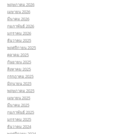
พฤษภาคม 2026
เมษายน 2026
มีนาคม 2026
กุมภาพันธ์ 2026
มกราคม 2026
ธันวาคม 2025
พฤศจิกายน 2025
ตุลาคม 2025
กันยายน 2025
สิงหาคม 2025
กรกฎาคม 2025
มิถุนายน 2025
พฤษภาคม 2025
เมษายน 2025
มีนาคม 2025
กุมภาพันธ์ 2025
มกราคม 2025
ธันวาคม 2024
พฤศจิกายน 2024