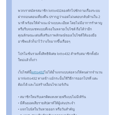
พวกเราสมัครสมาชิก lotto432ลองทักไปซักถามเรื่องระบบ
ฝากถอนตอนเที่ยงคืน ปรากฏว่าแอดไม่นตอบกลับด้านใน 2
นาที พร้อมให้คำแนะนำแบบละเอียด โดยไม่มีอาการรำคาญ
หรือรีบจบแชทแบบที่เจอในหลายเว็บไซต์ ถือได้ว่าอีก
คุณลักษณะเด่นที่เสริมภาพลักษณ์ของเว็บไซต์ให้มองมือ
อาชีพแล้วก็น่าไว้วางใจมากขึ้นเรื่อยๆ
โปรโมชั่นรวมทั้งสิทธิพิเศษ lotto432 สำหรับสมาชิกทั้งยัง
ใหม่แล้วก็เก่า
เว็บไซต์นี้
lotto432
ไม่ได้ย้ำแจกแบบล่อลวงให้คนฝากจำนวน
มากlotto432 ทางเข้า แม้กระนั้นใช้วิธีการออกโปรที่ แตะ
ต้องได้ และไม่สร้างเงื่อนไขเวอร์เกิน
• สมาชิกใหม่รับเครดิตแทงหวยฟรีแบบไม่มีเทิร์น
• มีคืนยอดเสียรายสัปดาห์ให้ผู้เล่นประจำ
• แจกโบนัสในวันหวยออก หรือวันสำคัญ