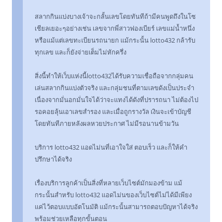
สลากกินแบ่งบางเจ้าจะกลั้นเลขโดยทันทีถ้ามีคนพูดถึงในโซ
เชียลเยอะๆอย่างเช่น เลขจากพี่สาวฟองเบียร์ เลขแม่น้ำหนึ่ง
หรือแม้แต่เลขทะเบียนรถนายก แม้กระนั้น lotto432 กล้ารับ
ทุกเลข และก็ยังจ่ายเต็มไม่หักครึ่ง
สิ่งนี้ทำให้เว็บแห่งนี้lotto432ได้รับความเชื่อถือจากกลุ่มคน
เล่นสลากกินแบ่งตัวจริง และกลุ่มชนที่ตามเลขดังเป็นประจำ
เนื่องจากมั่นอกมั่นใจได้ว่าจะแทงได้ดังที่ปรารถนา ไม่ต้องไป
รอคอยลุ้นเอาเลขสำรอง และเมื่อถูกรางวัล เงินจะเข้าบัญชี
โดยทันทีภายหลังผลหวยประกาศ ไม่มีรอนานข้ามวัน
บริการ lotto432 แอดไม่นที่เอาใจใส่ ตอบเร็ว และก็ให้คำ
ปรึกษาได้จริง
เรื่องบริการลูกค้าเป็นสิ่งที่หลายเว็บไซต์มักมองข้าม แม้
กระนั้นสำหรับ lotto432 แอดไม่นของเว็บไซต์ไม่ได้มีเพียง
แค่ไว้ตอบแบบอัตโนมัติ แม้กระนั้นสามารถตอบปัญหาได้จริง
พร้อมช่วยเหลือทุกขั้นตอน