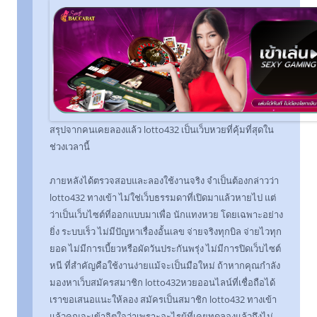
สรุปจากคนเคยลองแล้ว lotto432 เป็นเว็บหวยที่คุ้มที่สุดใน
ช่วงเวลานี้
ภายหลังได้ตรวจสอบและลองใช้งานจริง จำเป็นต้องกล่าวว่า
lotto432 ทางเข้า ไม่ใช่เว็บธรรมดาที่เปิดมาแล้วหายไป แต่
ว่าเป็นเว็บไซต์ที่ออกแบบมาเพื่อ นักแทงหวย โดยเฉพาะอย่าง
ยิ่ง ระบบเร็ว ไม่มีปัญหาเรื่องอั้นเลข จ่ายจริงทุกบิล จ่ายไวทุก
ยอด ไม่มีการเบี้ยวหรือผัดวันประกันพรุ่ง ไม่มีการปิดเว็บไซต์
หนี ที่สำคัญคือใช้งานง่ายแม้จะเป็นมือใหม่ ถ้าหากคุณกำลัง
มองหาเว็บสมัครสมาชิก lotto432หวยออนไลน์ที่เชื่อถือได้
เราขอเสนอแนะให้ลอง สมัครเป็นสมาชิก lotto432 ทางเข้า
แล้วคุณจะเข้าจิตใจว่าเพราะอะไรผู้ที่เคยทดลองแล้วถึงไม่