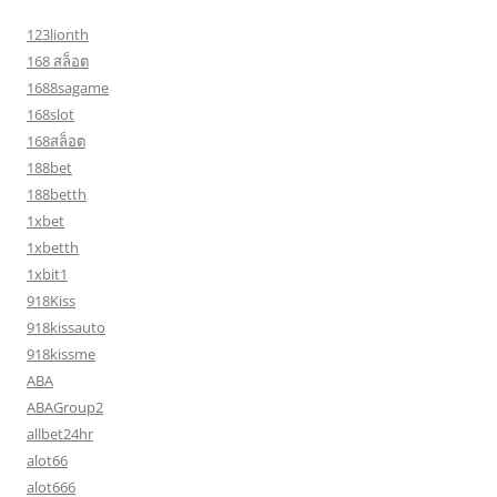
123lionth
168 สล็อต
1688sagame
168slot
168สล็อต
188bet
188betth
1xbet
1xbetth
1xbit1
918Kiss
918kissauto
918kissme
ABA
ABAGroup2
allbet24hr
alot66
alot666