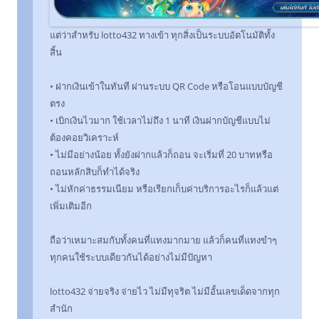
แต่ว่าสำหรับ lotto432 ทางเข้า ทุกสิ่งเป็นระบบอัตโนมัติทั้ง
สิ้น
• ฝากเงินเข้าในทันที ผ่านระบบ QR Code หรือโอนแบบบัญชี
ตรง
• เบิกเงินไวมาก ใช้เวลาไม่ถึง 1 นาที เงินฝากบัญชีแบบไม่
ต้องคอยวิเคราะห์
• ไม่มีอย่างน้อย ทั้งยังฝากแล้วก็ถอน จะเริ่มที่ 20 บาทหรือ
ถอนหลักสิบก็ทำได้จริง
• ไม่หักค่าธรรมเนียม หรือเรียกเก็บค่าบริการอะไรก็แล้วแต่
เพิ่มเติมอีก
ถือว่าเหมาะสมกับทั้งคนที่แทงมากมาย แล้วก็คนที่แทงขำๆ
ทุกคนใช้ระบบเดียวกันได้อย่างไม่มีปัญหา
lotto432 จ่ายจริง จ่ายไว ไม่มีทุจริต ไม่มีอั้นเลขเด็ดจากทุก
สำนัก