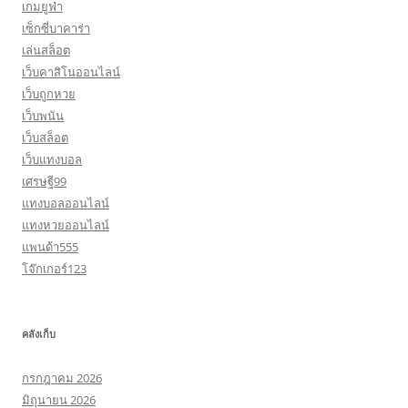
เกมยูฟ่า
เซ็กซี่บาคาร่า
เล่นสล็อต
เว็บคาสิโนออนไลน์
เว็บถูกหวย
เว็บพนัน
เว็บสล็อต
เว็บแทงบอล
เศรษฐี99
แทงบอลออนไลน์
แทงหวยออนไลน์
แพนด้า555
โจ๊กเกอร์123
คลังเก็บ
กรกฎาคม 2026
มิถุนายน 2026