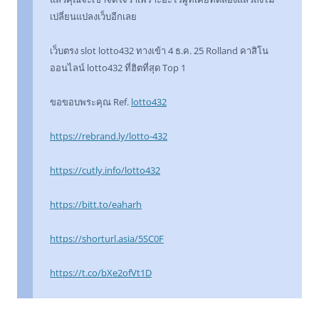
เปลี่ยนแปลงเว็บอีกเลย
เว็บตรง slot lotto432 ทางเข้า 4 ธ.ค. 25 Rolland คาสิโน
ออนไลน์ lotto432 ที่ฮิตที่สุด Top 1
ขอขอบพระคุณ Ref.
lotto432
https://rebrand.ly/lotto-432
https://cutly.info/lotto432
https://bitt.to/eaharh
https://shorturl.asia/5SC0F
https://t.co/bXe2ofVt1D