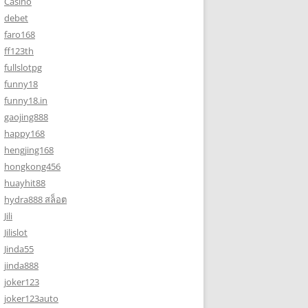
Casino
debet
faro168
ff123th
fullslotpg
funny18
funny18.in
gaojing888
happy168
hengjing168
hongkong456
huayhit88
hydra888 สล็อต
Jili
Jilislot
Jinda55
jinda888
joker123
joker123auto