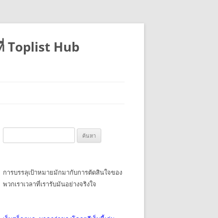
ี่ Toplist Hub
ค้นหา
สำหรับ:
การบรรลุเป้าหมายมักมากับการตัดสินใจของ
พวกเราเวลาที่เรารับมันอย่างจริงใจ