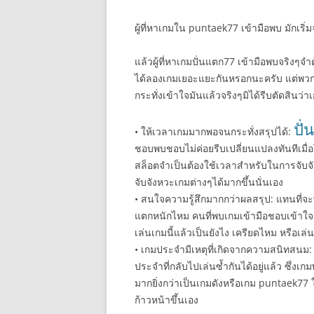
ผู้ที่หาเกมใน puntaek77 เข้ามือพบ มักเริ่
แล้วผู้ที่หาเกมปั่นแตก77 เข้ามือพบจริงๆจำต
ได้ลองเกมเยอะแยะกันหรอกนะครับ แต่พว
กระทั่งเข้าใจมันแล้วจริงๆมิได้รีบตัดสินว่
ปั
• ให้เวลาเกมมากพอจนกระทั่งสรุปได้:
ชอบพบชอบไม่ค่อยรีบเปลี่ยนแปลงทันทีเมื่อโ
สล็อตจำเป็นต้องใช้เวลาสำหรับในการจับจั
จับจังหวะเกมต่างๆได้มากขึ้นนั่นเอง
• สนใจความรู้สึกมากกว่าผลสรุป: แทนที่
แตกหนักไหม คนที่พบเกมเข้ามือชอบเข้าใจ
เล่นเกมนี้แล้วเป็นยังไง เครียดไหม หรือเล่นน
• เกมประจำมีเหตุที่เกิดจากความสนิทสนม
ประจำที่กลับไปเล่นซ้ำกันได้อยู่แล้ว ซึ่ง
มากยิ่งกว่าเป็นเกมดังหรือเกม puntaek77 
ก้าวหน้าขึ้นเอง