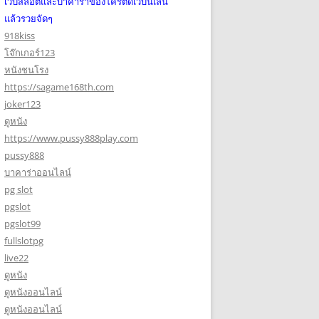
เว็บสล็อตและบาคาร่าของโครตดีเว็บนี้เล่น
แล้วรวยจัดๆ
918kiss
โจ๊กเกอร์123
หนังชนโรง
https://sagame168th.com
joker123
ดูหนัง
https://www.pussy888play.com
pussy888
บาคาร่าออนไลน์
pg slot
pgslot
pgslot99
fullslotpg
live22
ดูหนัง
ดูหนังออนไลน์
ดูหนังออนไลน์