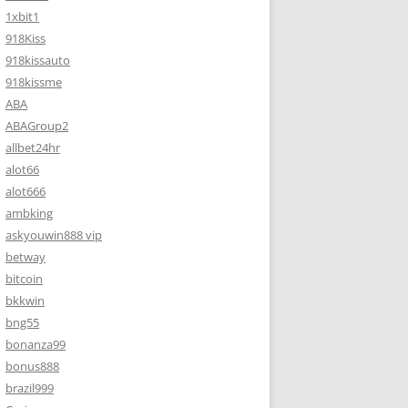
1xbit1
918Kiss
918kissauto
918kissme
ABA
ABAGroup2
allbet24hr
alot66
alot666
ambking
askyouwin888 vip
betway
bitcoin
bkkwin
bng55
bonanza99
bonus888
brazil999