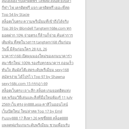
สุ่มเฮงเฮง รับเครดิตฟรี ไลฟ์สด สล็อต ยิงปลา
กีฬา ไพ่ เครดิตฟรี แจก เครดิตฟรี เยอะที่สุด
Top 54 by Stacie
สล็อตเว็บตรง ความพรีเมียมที่เข้าถึงได้จริง
Top 39 by Blondell Tangtem168e.com ทุก
ยอดฝาก 10% จ่ายตรง กี่ล้านก็จ่าย คุ้มค่าการ
เดิมพัน ที่สุดในวงการ tangtem168 เริ่มก่อน
วันนี้ มีลุ้นก่อนใคร 28 JUL 26
บาคาร่า168 เปิดมุมมองใหม่ของเกมบาคาร่า
สมาชิกใหม่ 100% รองรับทุกธนาคาร ถอนเร็ว
ทันใจ สัมผัสโต๊ะสดระดับพรีเมียม sexy168
สมัครง่าย ได้โปรไว Top 97 by Shawna
sexy168c.com 15 กรกฎา 69
สล็อตเว็บตรง เจาะลึก สล็อต เกมยอดฮิตแห่ง
ยุค พร้อมวิธีเล่นและสิ่งที่มือใหม่ต้องรู้ 11 July
2569 เว็บ ตรง jin888.asia คาสิโนออนไลน์
เว็บเปิดใหม่ ใหม่ล่าสุด Top 17 by Emil
Pussy888 17 สิงหา 26 พุซซี่888 สล็อต888
แพลตฟอร์มเกมระดับพรีเมียม ชวนเพื่อนรับ