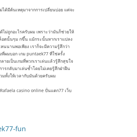
 ไม่ได้มีต้นเหตุมาจากการเปลี่ยนบ่อย แต่จะ
้ไม่ถูกอะไรครับผม เพราะว่ามันก็ช่วยให้
ล็อตนั้นๆม กขึ้น แม้กระนั้นหากเราแปลง
ไหนนานพอเพียง เราก็จะมีความรู้สึกว่า
งที่ผมบอก เกม puntaek77 ที่ใช่ครั้ง
ลายเป็นเกมที่พวกเราเล่นแล้วรู้สึกสุขใจ
ารกลับมาเล่นซ้ำโดยไม่เคยรู้สึกฝ่าฝืน
มทั้งให้เวลากับมันด้วยครับผม
Rafaela casino online ปั่นแตก77 เว็บ
ek77-fun