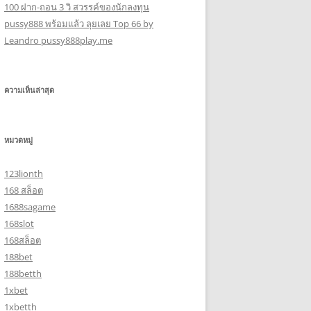
100 ฝาก-ถอน 3 วิ สวรรค์ของนักลงทุน
pussy888 พร้อมแล้ว ลุยเลย Top 66 by
Leandro pussy888play.me
ความเห็นล่าสุด
หมวดหมู่
123lionth
168 สล็อต
1688sagame
168slot
168สล็อต
188bet
188betth
1xbet
1xbetth