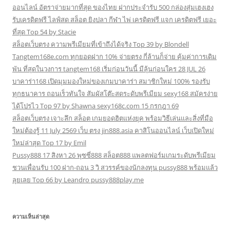
ออนไลน์ อัตราจ่ายมากที่สุด ของไทย ฝากประจำรับ 500 กล่องสุ่มเฮงเฮง
รับเครดิตฟรี ไลฟ์สด สล็อต ยิงปลา กีฬา ไพ่ เครดิตฟรี แจก เครดิตฟรี เยอะ
ที่สุด Top 54 by Stacie
สล็อตเว็บตรง ความพรีเมียมที่เข้าถึงได้จริง Top 39 by Blondell
Tangtem168e.com ทุกยอดฝาก 10% จ่ายตรง กี่ล้านก็จ่าย คุ้มค่าการเดิม
พัน ที่สุดในวงการ tangtem168 เริ่มก่อนวันนี้ มีลุ้นก่อนใคร 28 JUL 26
บาคาร่า168 เปิดมุมมองใหม่ของเกมบาคาร่า สมาชิกใหม่ 100% รองรับ
ทุกธนาคาร ถอนเร็วทันใจ สัมผัสโต๊ะสดระดับพรีเมียม sexy168 สมัครง่าย
ได้โปรไว Top 97 by Shawna sexy168c.com 15 กรกฎา 69
สล็อตเว็บตรง เจาะลึก สล็อต เกมยอดฮิตแห่งยุค พร้อมวิธีเล่นและสิ่งที่มือ
ใหม่ต้องรู้ 11 July 2569 เว็บ ตรง jin888.asia คาสิโนออนไลน์ เว็บเปิดใหม่
ใหม่ล่าสุด Top 17 by Emil
Pussy888 17 สิงหา 26 พุซซี่888 สล็อต888 แพลตฟอร์มเกมระดับพรีเมียม
ชวนเพื่อนรับ 100 ฝาก-ถอน 3 วิ สวรรค์ของนักลงทุน pussy888 พร้อมแล้ว
ลุยเลย Top 66 by Leandro pussy888play.me
ความเห็นล่าสุด