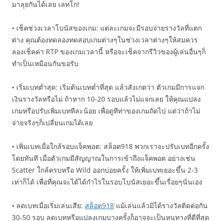
มาลุยกันได้เลย เลทโก!
• เช็คช่วงเวลาโบนัสของเกม: แต่ละเกมจะมีรอบจ่ายรางวัลที่แตก
ต่าง คุณต้องทดลองทดสอบเกมต่างๆในช่วงเวลาต่างๆให้สมควร
ลองเช็คค่า RTP ของเกมเวลานี้ หรือจะเช็คจากรีวิวของผู้เล่นอื่นๆก็
ทำเป็นเหมือนกันขอรับ
• เริ่มเบทต่ำสุด: เริ่มต้นเบทต่ำที่สุด แล้วสังเกตว่า ตัวเกมมีการแจก
เงินรางวัลหรือไม่ ถ้าหาก 10-20 รอบแล้วไม่แจกเลย ให้คุณแปลง
เกมหรือปรับเพิ่มเบททีละน้อย เพื่อดูทีท่าของเกมถัดไป แต่ว่าถ้าไม่
จ่ายจริงๆก็เปลี่ยนเกมได้เลย
• เพิ่มเบทเมื่อใกล้รอบแจ็คพอต: สล็อต918 พวกเราจะปรับเบทอีกครั้ง
โดยทันที เมื่อตัวเกมมีสัญญาณในการเข้าถึงแจ็คพอต อย่างเช่น
Scatter ใกล้ครบหรือ Wild ออกบ่อยครั้ง ให้เพิ่มเบทเยอะขึ้น 2-3
เท่าก็ได้ เพื่อที่คุณจะได้ได้กำไรในรอบโบนัสเยอะขึ้นเรื่อยๆนั่นเอง
• ลดเบทเมื่อเริ่มเล่นเสีย:
สล็อต918
แม้เล่นแล้วมิได้รางวัลติดต่อกัน
30-50 รอบ ลดเบทหรือแปลงเกมบางครั้งก็อาจจะเป็นหนทางที่ดีที่สุด