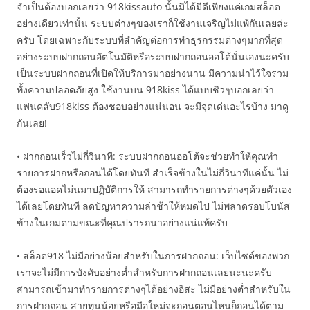
จำเป็นต้องบอกเลยว่า 918kissauto นั้นมิได้มีดีเพียงแค่เกมสล็อต
อย่างเดียวเท่านั้น ระบบต่างๆของเราก็ใช้งานเจริญไม่แพ้กันเลยล่ะ
ครับ โดยเฉพาะกับระบบที่สำคัญต่อการทำธุรกรรมต่างๆมากที่สุด
อย่างระบบฝากถอนอัตโนมัติหรือระบบฝากถอนออโต้นั่นเองนะครับ
เป็นระบบฝากถอนที่เปิดให้บริการมาอย่างนาน มีความน่าไว้ใจรวม
ทั้งความปลอดภัยสูง ใช้งานบน 918kiss ได้แบบชิวๆบอกเลยว่า
แฟนคลับ918kiss ต้องชอบอย่างแน่นอน จะมีจุดเด่นอะไรบ้าง มาดู
กันเลย!
• ฝากถอนเร็วไม่กี่วินาที: ระบบฝากถอนออโต้จะช่วยทำให้คุณทำ
รายการฝากหรือถอนได้โดยทันที สำเร็จข้างในไม่กี่วินาทีแค่นั้น ไม่
ต้องรอแอดไม่นมาปฏิบัติการให้ สามารถทำรายการต่างๆด้วยตัวเอง
ได้เลยโดยทันที ลดปัญหาความล่าช้าให้หมดไป ไม่พลาดรอบโบนัส
ข้างในเกมตามขณะที่คุณปรารถนาอย่างแน่แท้ครับ
• สล็อต918 ไม่มีอย่างน้อยสำหรับในการฝากถอน: เว็บไซต์ของพวก
เราจะไม่มีการบังคับอย่างต่ำสำหรับการฝากถอนเลยนะนะครับ
สามารถเข้ามาทำรายการต่างๆได้อย่างอิสะ ไม่มีอย่างต่ำสำหรับใน
การฝากถอน สายทุนน้อยหรือมือใหม่จะถอนตอนไหนก็ถอนได้ตาม