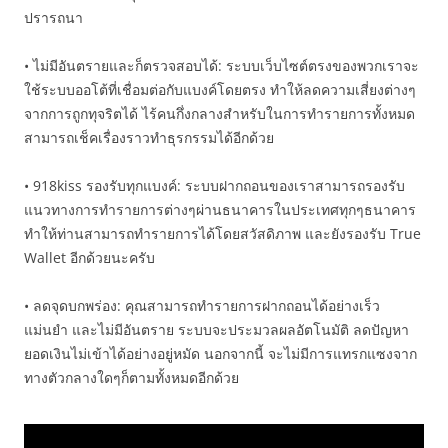
ปรารถนา
• ไม่มีอันตรายและก็ตรวจสอบได้: ระบบเว็บไซต์ตรงของพวกเราจะ
ใช้ระบบออโต้ที่เชื่อมต่อกับแบงค์โดยตรง ทำให้ลดความเสี่ยงต่างๆ
จากการถูกทุจริตได้ ไร้คนกึ่งกลางสำหรับในการทำรายการทั้งหมด
สามารถเช็คเรื่องราวทำธุรกรรมได้อีกด้วย
• 918kiss รองรับทุกแบงค์: ระบบฝากถอนของเราสามารถรองรับ
แนวทางการทำรายการต่างๆผ่านธนาคารในประเทศทุกๆธนาคาร
ทำให้ท่านสามารถทำรายการได้โดยสวัสดิภาพ และยังรองรับ True
Wallet อีกด้วยนะครับ
• ลดจุดบกพร่อง: คุณสามารถทำรายการฝากถอนได้อย่างเร็ว
แม่นยำ และไม่มีอันตราย ระบบจะประมวลผลอัตโนมัติ ลดปัญหา
ยอดเงินไม่เข้าได้อย่างอยู่หมัด นอกจากนี้ จะไม่มีการแทรกแซงจาก
ทางตัวกลางใดๆก็ตามทั้งหมดอีกด้วย