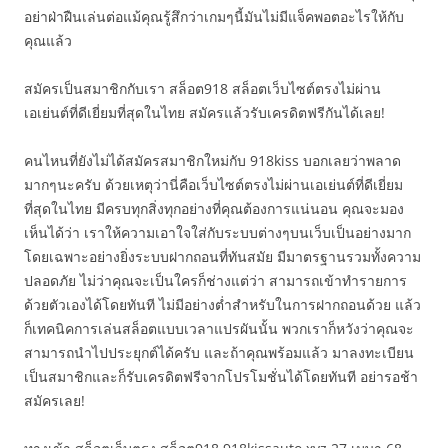
อย่าฝ่าฝืนเล่นต่อแม้คุณรู้สึกว่าเกมๆนี้มันไม่มีแจ็คพอตอะไรให้กับ
คุณแล้ว
สมัครเป็นสมาชิกกับเรา สล็อต918 สล็อตเว็บไซต์ตรงไม่ผ่าน
เอเย่นต์ที่ดีเยี่ยมที่สุดในไทย สมัครแล้วรับเครดิตฟรีกันได้เลย!
คนไหนที่ยังไม่ได้สมัครสมาชิกใหม่กับ 918kiss บอกเลยว่าพลาด
มากๆนะครับ ด้วยเหตุว่านี่คือเว็บไซต์ตรงไม่ผ่านเอเย่นต์ที่ดีเยี่ยม
ที่สุดในไทย มีครบทุกสิ่งทุกอย่างที่คุณต้องการแน่นอน คุณจะมอง
เห็นได้ว่า เราให้ความเอาใจใส่กับระบบต่างๆบนเว็บเป็นอย่างมาก
โดยเฉพาะอย่างยิ่งระบบฝากถอนที่ทันสมัย มีมาตรฐานรวมทั้งความ
ปลอดภัย ไม่ว่าคุณจะเป็นใครก็ช่างแต่ว่า สามารถเข้าทำรายการ
ด้วยตัวเองได้โดยทันที ไม่มีอย่างต่ำสำหรับในการฝากถอนด้วย แล้ว
ก็เทคนิคการเล่นสล็อตแบบเวลาแปรผันนั้น พวกเราก็หวังว่าคุณจะ
สามารถนำไปประยุกต์ได้ครับ และถ้าคุณพร้อมแล้ว มาลงทะเบียน
เป็นสมาชิกและก็รับเครดิตฟรีจากโปรโมชั่นได้โดยทันที อย่ารอช้า
สมัครเลย!