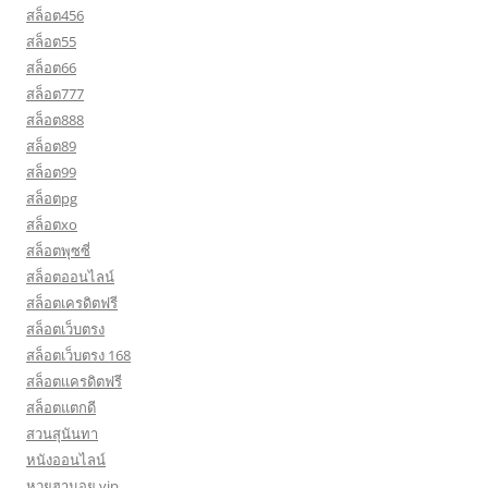
สล็อต456
สล็อต55
สล็อต66
สล็อต777
สล็อต888
สล็อต89
สล็อต99
สล็อตpg
สล็อตxo
สล็อตพุซซี่
สล็อตออนไลน์
สล็อตเครดิตฟรี
สล็อตเว็บตรง
สล็อตเว็บตรง 168
สล็อตเเครดิตฟรี
สล็อตแตกดี
สวนสุนันทา
หนังออนไลน์
หวยฮานอย vip