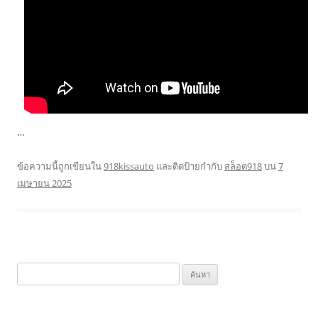
…
ข้อความนี้ถูกเขียนใน
918kissauto
และติดป้ายกำกับ
สล็อต918
บน
7
เมษายน 2025
ค้นหา
สำหรับ: