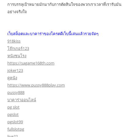
การบรรลุเป้าหมายมักมากับการตัดสินใจของพวกเราเวลาที่เรารับมัน
อย่างจริงใจ
เว็บสล็อตและบาคาร่าของโครตดีเว็บนี้เล่นแล้วรวยจัดๆ
918kiss
โจ๊กเกอร์123
หนังชนโรง
https://sagame168th.com
joker123
ดูหนัง
https://www.pussy888play.com
pussy888
บาคาร่าออนไลน์
pg slot
pgslot
pgslot99
fullslotpg
live22