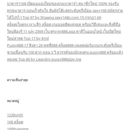
บาคาร่า168 เปิดมุมมองใหม่ของเกมบาคาร่า สมาชิกใหม่ 100% รองรับ
ทุกธนาคาร ถอนเร็วทันใจ สัมผัสโต๊ะสดระดับพรีเมียม sexy168 สมัครง่าย
ได้โปรไว Top 97 by Shawna sexy168c.com 15 กรกฎา 69
สล็อตเว็บตรง เจาะลึก สล็อต เกมยอดฮิตแห่งยุค พร้อมวิธีเล่นและสิ่งที่มือ
ใหม่ต้องรู้ 11 July 2569 เว็บ ตรง jin888.asia คาสิโนออนไลน์ เว็บเปิดใหม่
ใหม่ล่าสุด Top 17 by Emil
Pussy888 17 สิงหา 26 พุซซี่888 สล็อต888 แพลตฟอร์มเกมระดับพรีเมียม
ชวนเพื่อนรับ 100 ฝาก-ถอน 3 วิ สวรรค์ของนักลงทุน pussy888 พร้อมแล้ว
ลุยเลย Top 66 by Leandro pussy888play.me
ความเห็นล่าสุด
หมวดหมู่
123lionth
168 สล็อต
1688sagame