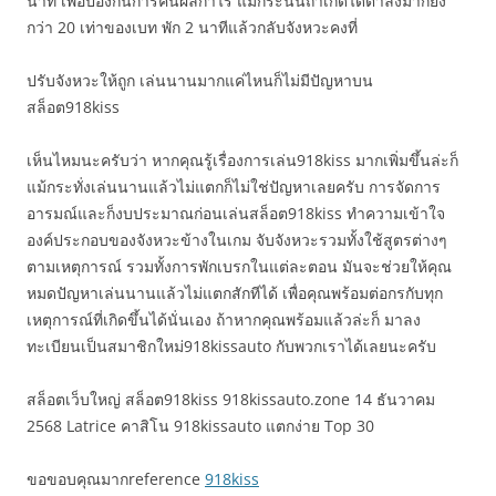
นาที เพื่อป้องกันการคืนผลกำไร แม้กระนั้นถ้าเกิดได้ต่ำลงมากยิ่ง
กว่า 20 เท่าของเบท พัก 2 นาทีแล้วกลับจังหวะคงที่
ปรับจังหวะให้ถูก เล่นนานมากแค่ไหนก็ไม่มีปัญหาบน
สล็อต918kiss
เห็นไหมนะครับว่า หากคุณรู้เรื่องการเล่น918kiss มากเพิ่มขึ้นล่ะก็
แม้กระทั่งเล่นนานแล้วไม่แตกก็ไม่ใช่ปัญหาเลยครับ การจัดการ
อารมณ์และก็งบประมาณก่อนเล่นสล็อต918kiss ทำความเข้าใจ
องค์ประกอบของจังหวะข้างในเกม จับจังหวะรวมทั้งใช้สูตรต่างๆ
ตามเหตุการณ์ รวมทั้งการพักเบรกในแต่ละตอน มันจะช่วยให้คุณ
หมดปัญหาเล่นนานแล้วไม่แตกสักทีได้ เพื่อคุณพร้อมต่อกรกับทุก
เหตุการณ์ที่เกิดขึ้นได้นั่นเอง ถ้าหากคุณพร้อมแล้วล่ะก็ มาลง
ทะเบียนเป็นสมาชิกใหม่918kissauto กับพวกเราได้เลยนะครับ
สล็อตเว็บใหญ่ สล็อต918kiss 918kissauto.zone 14 ธันวาคม
2568 Latrice คาสิโน 918kissauto แตกง่าย Top 30
ขอขอบคุณมากreference
918kiss