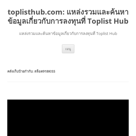
toplisthub.com: แหล่งรวมและค้นหา
ข้อมูลเกี่ยวกับการลงทุนที่ Toplist Hub
แหล่งรวมและค้นหาข้อมูลเกี่ยวกับการลงทุนที่ Toplist Hub
ข้าม
เมนู
ไป
ยัง
เนื้อหา
คลังเก็บป้ายกำกับ:
สล็อต918KISS