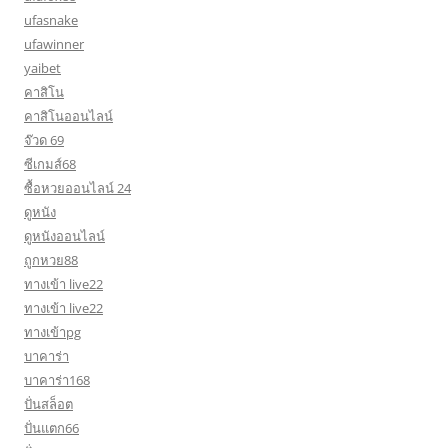
ufasnake
ufawinner
yaibet
คาสิโน
คาสิโนออนไลน์
จ๊วด 69
ซีเกมส์68
ซื้อหวยออนไลน์ 24
ดูหนัง
ดูหนังออนไลน์
ถูกหวย88
ทางเข้า live22
ทางเข้า live22
ทางเข้าpg
บาคาร่า
บาคาร่า168
ปั่นสล็อต
ปั่นแตก66