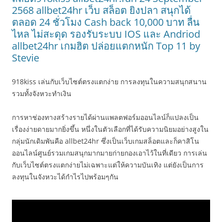
2568 allbet24hr เว็บ สล็อต ยิงปลา สนุกได้
ตลอด 24 ชั่วโมง Cash back 10,000 บาท ลื่น
ไหล ไม่สะดุด รองรับระบบ IOS และ Andriod
allbet24hr เกมฮิต ปล่อยแตกหนัก Top 11 by
Stevie
918kiss เล่นกับเว็บไซต์ตรงแตกง่าย การลงทุนในความสนุกสนาน
รวมทั้งจังหวะทำเงิน
การหาช่องทางสร้างรายได้ผ่านแพลตฟอร์มออนไลน์ก็แปลงเป็น
เรื่องง่ายดายมากยิ่งขึ้น หนึ่งในตัวเลือกที่ได้รับความนิยมอย่างสูงใน
กลุ่มนักเดิมพันคือ allbet24hr ซึ่งเป็นเว็บเกมสล็อตและก็คาสิโน
ออนไลน์ศูนย์รวมเกมสนุกมากมายก่ายกองเอาไว้ในที่เดียว การเล่น
กับเว็บไซต์ตรงแตกง่ายไม่เฉพาะแต่ให้ความบันเทิง แต่ยังเป็นการ
ลงทุนในจังหวะได้กำไรไปพร้อมๆกัน