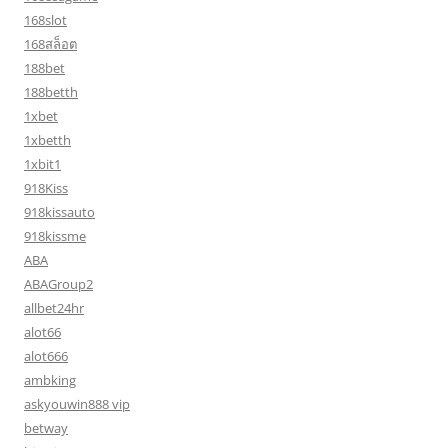
168slot
168สล็อต
188bet
188betth
1xbet
1xbetth
1xbit1
918Kiss
918kissauto
918kissme
ABA
ABAGroup2
allbet24hr
alot66
alot666
ambking
askyouwin888 vip
betway