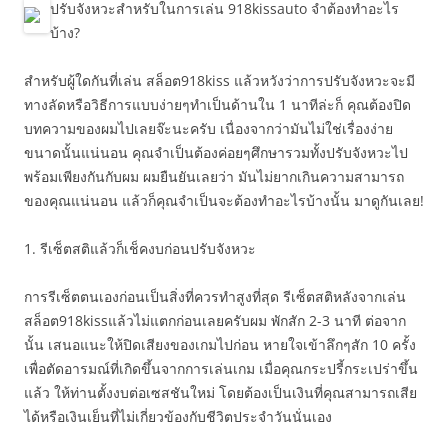
ปรับจังหวะสำหรับในการเล่น 918kissauto จำต้องทำอะไร
บ้าง?
สำหรับผู้ใดกันที่เล่น สล็อต918kiss แล้วหวังว่าการปรับจังหวะจะมี
ทางลัดหรือวิธีการแบบง่ายๆทำเป็นด้านใน 1 นาทีล่ะก็ คุณต้องปิด
บทความของผมไปเลยจ๊ะนะครับ เนื่องจากว่ามันไม่ใช่เรื่องง่าย
ขนาดนั้นแน่นอน คุณจำเป็นต้องค่อยๆศึกษารวมทั้งปรับจังหวะไป
พร้อมเพียงกันกับผม ผมยืนยันเลยว่า มันไม่ยากเกินความสามารถ
ของคุณแน่นอน แล้วก็คุณจำเป็นจะต้องทำอะไรบ้างนั้น มาดูกันเลย!
1. รีเซ็ตสติแล้วก็เช็คงบก่อนปรับจังหวะ
การรีเซ็ตตนเองก่อนเป็นสิ่งที่ควรทำสูงที่สุด รีเซ็ตสติหลังจากเล่น
สล็อต918kissแล้วไม่แตกก่อนเลยครับผม พักสัก 2-3 นาที ต่อจาก
นั้น เสนอแนะให้ปิดเสียงของเกมไปก่อน หายใจเข้าลึกๆสัก 10 ครั้ง
เพื่อตัดอารมณ์ที่เกิดขึ้นจากการเล่นเกม เมื่อคุณกระปรี้กระเปร่าขึ้น
แล้ว ให้ท่านตั้งงบต่อเซสชันใหม่ โดยต้องเป็นเงินที่คุณสามารถเสีย
ได้หรือเงินเย็นที่ไม่เกี่ยวข้องกับชีวิตประจำวันนั่นเอง