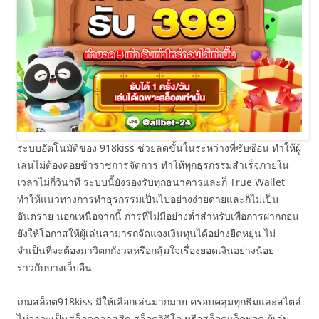
ระบบอัตโนมัติของ 918kiss ช่วยลดขั้นในระหว่างที่ซับซ้อน ทำให้ผู้
เล่นไม่ต้องคอยข้าราชการจัดการ ทำให้ทุกธุรกรรมสำเร็จภายใน
เวลาไม่กี่วินาที ระบบนี้ยังรองรับทุกธนาคารและก็ True Wallet
ทำให้แนวทางการทำธุรกรรมเป็นไปอย่างง่ายดายและก็ไม่เป็น
อันตราย นอกเหนือจากนี้ การที่ไม่มีอย่างต่ำสำหรับเพื่อการฝากถอน
ยังให้โอกาสให้ผู้เล่นสามารถจัดแจงเงินทุนได้อย่างยืดหยุ่น ไม่
จำเป็นที่จะต้องมาวิตกกังวลหรือกลุ้มใจเรื่องยอดเงินอย่างน้อย
ราวกับบางเว็บอื่น
เกมสล็อต918kiss มีให้เลือกเล่นมากมาย ครอบคลุมทุกธีมและสไตล์
ไม่ว่าจะเป็นสล็อตคลาสสิก สล็อตวิดีโอ หรือสล็อตแจ็คพอต ผู้เล่น