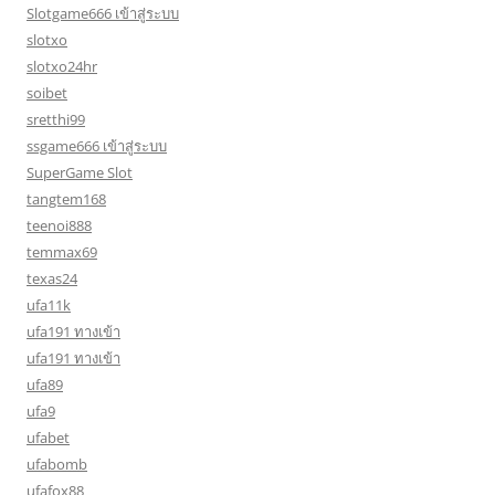
Slotgame666 เข้าสู่ระบบ
slotxo
slotxo24hr
soibet
sretthi99
ssgame666 เข้าสู่ระบบ
SuperGame Slot
tangtem168
teenoi888
temmax69
texas24
ufa11k
ufa191 ทางเข้า
ufa191 ทางเข้า
ufa89
ufa9
ufabet
ufabomb
ufafox88