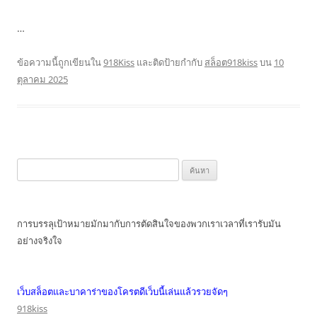
…
ข้อความนี้ถูกเขียนใน
918Kiss
และติดป้ายกำกับ
สล็อต918kiss
บน
10
ตุลาคม 2025
ค้นหา
สำหรับ:
การบรรลุเป้าหมายมักมากับการตัดสินใจของพวกเราเวลาที่เรารับมัน
อย่างจริงใจ
เว็บสล็อตและบาคาร่าของโครตดีเว็บนี้เล่นแล้วรวยจัดๆ
918kiss