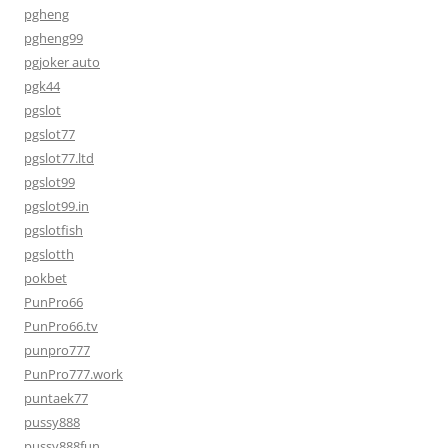
pgheng
pgheng99
pgjoker auto
pgk44
pgslot
pgslot77
pgslot77.ltd
pgslot99
pgslot99.in
pgslotfish
pgslotth
pokbet
PunPro66
PunPro66.tv
punpro777
PunPro777.work
puntaek77
pussy888
pussy888fun