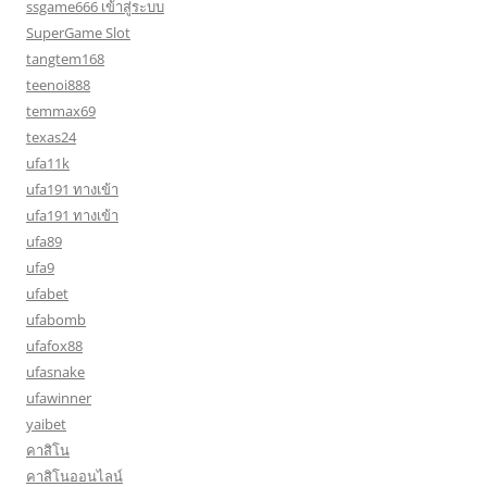
ssgame666 เข้าสู่ระบบ
SuperGame Slot
tangtem168
teenoi888
temmax69
texas24
ufa11k
ufa191 ทางเข้า
ufa191 ทางเข้า
ufa89
ufa9
ufabet
ufabomb
ufafox88
ufasnake
ufawinner
yaibet
คาสิโน
คาสิโนออนไลน์