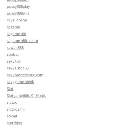
pussy888play
pussy888win
royal online
sagame
sagame168
sagame168th.com
sawan888
sbobet
sexy168
sexyauto168
sexybaccarat168.com
sexygame1688k
Slot
Slotgame666 เข้าสู่ระบบ
slotxo
slotxo24hr
soibet
sretthi99