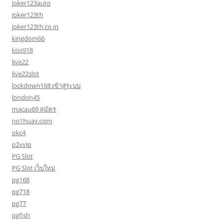
joker123auto
joker123th
joker123th.co.in
kingdom66
kiss918
live22
live22slot
lockdown168 เข้าสู่ระบบ
london45
macau69 สมัคร
no1huay.com
okc4
p2vvip
PG Slot
PG Slot เว็บใหม่
pg168
pg718
pg77
pgfish