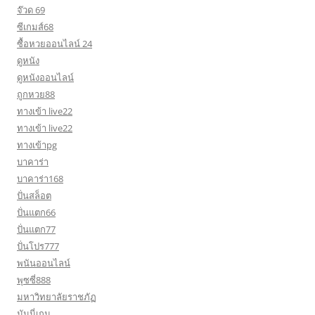
จ๊วด 69
ซีเกมส์68
ซื้อหวยออนไลน์ 24
ดูหนัง
ดูหนังออนไลน์
ถูกหวย88
ทางเข้า live22
ทางเข้า live22
ทางเข้าpg
บาคาร่า
บาคาร่า168
ปั่นสล็อต
ปั่นแตก66
ปั่นแตก77
ปั่นโปร777
พนันออนไลน์
พุซซี่888
มหาวิทยาลัยราชภัฏ
มันนี่เกม