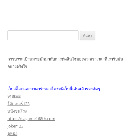
ค้นหา
สำหรับ:
การบรรลุเป้าหมายมักมากับการตัดสินใจของพวกเราเวลาที่เรารับมัน
อย่างจริงใจ
เว็บสล็อตและบาคาร่าของโครตดีเว็บนี้เล่นแล้วรวยจัดๆ
918kiss
โจ๊กเกอร์123
หนังชนโรง
https://sagame168th.com
joker123
ดูหนัง