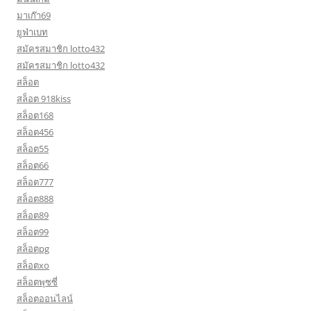
มาเก๊า69
ยูฟ่าเบท
สมัครสมาชิก lotto432
สมัครสมาชิก lotto432
สล็อต
สล็อต 918kiss
สล็อต168
สล็อต456
สล็อต55
สล็อต66
สล็อต777
สล็อต888
สล็อต89
สล็อต99
สล็อตpg
สล็อตxo
สล็อตพุซซี่
สล็อตออนไลน์